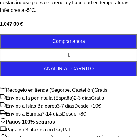
destacándose por su eficiencia y fiabilidad en temperaturas
inferiores a -5°C.
1.047,00
€
Comprar ahora
AÑADIR AL CARRITO
Recógelo en tienda (Segorbe, Castellón)
Gratis
Envíos a la península (España)
2-3 días
Gratis
Envíos a Islas Baleares
3-7 días
Desde +10€
Envíos a Europa
7-14 días
Desde +8€
Pagos 100% seguros
Paga en 3 plazos con PayPal