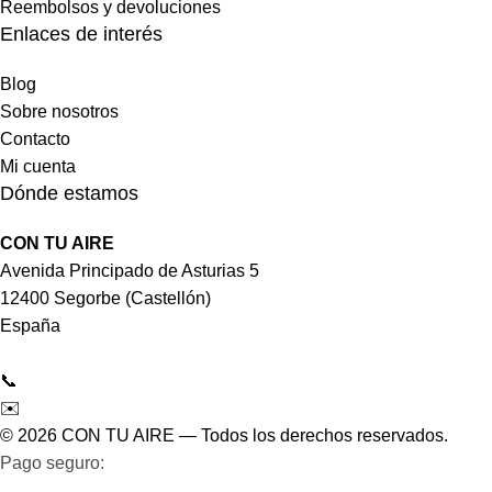
Reembolsos y devoluciones
Enlaces de interés
Blog
Sobre nosotros
Contacto
Mi cuenta
Dónde estamos
CON TU AIRE
Avenida Principado de Asturias 5
12400 Segorbe (Castellón)
España
📞
964 092 997
✉️
tienda@contuaire.com
© 2026 CON TU AIRE — Todos los derechos reservados.
Pago seguro:
Tarjeta de crédito/débito · Bizum ·
Transferencia bancaria · PayPal