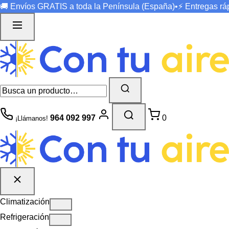
🚚 Envíos
GRATIS
a toda la Península (España)
•
⚡ Entregas r
964 092 997
0
¡Llámanos!
Climatización
Refrigeración