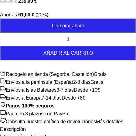
239,00
€
300,00
€
Ahorras
61,00
€
(20%)
Comprar ahora
AÑADIR AL CARRITO
Recógelo en tienda (Segorbe, Castellón)
Gratis
Envíos a la península (España)
2-3 días
Gratis
Envíos a Islas Baleares
3-7 días
Desde +10€
Envíos a Europa
7-14 días
Desde +8€
Pagos 100% seguros
Paga en 3 plazos con PayPal
Consulta nuestra política de devoluciones
Más detalles
Descripción