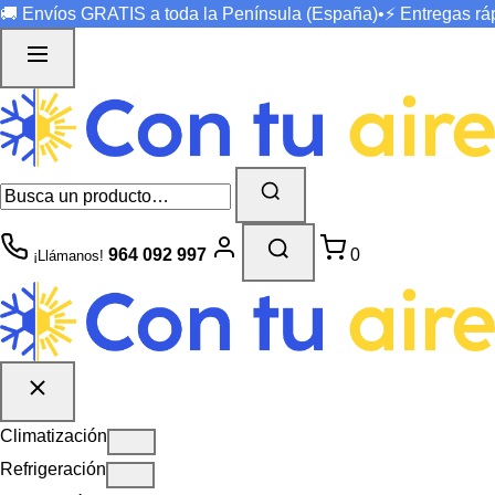
🚚 Envíos
GRATIS
a toda la Península (España)
•
⚡ Entregas r
964 092 997
0
¡Llámanos!
Climatización
Refrigeración