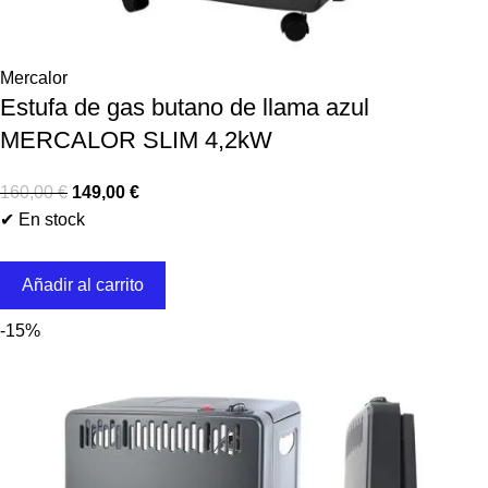
Mercalor
Estufa de gas butano de llama azul
MERCALOR SLIM 4,2kW
160,00
€
149,00
€
✔ En stock
Añadir al carrito
-15%