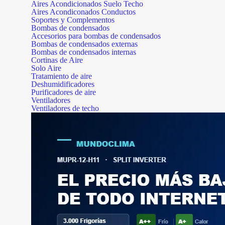
Aires Acondicionados Suelo Techo
Aires Acondiconados Conductos
Soportes y Complementos
Bombas de condensados
Accesorios para bombas de condensados
Bombas de condensados externas
Bombas de condensados internas
Cortinas de Aire
Solo Aire
Tratamiento de aire
Deshumidificadores
Purificadores de aire
Ventiladores
Ventiladores de techo