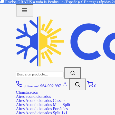
Saltar
🚚 Envíos
GRATIS
a toda la Península (España)
•
⚡ Entregas rápidas
2
al
contenido
Buscar:
964 092 997
0
¡Llámanos!
Climatización
Aires acondicionados
Aires Acondicionados Cassette
Aires Acondicionados Multi Split
Aires Acondicionados Portátiles
Aires Acondicionados Split 1x1