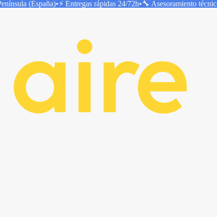
Península (España)
•
⚡ Entregas rápidas
24/72h
•
🔧 Asesoramiento técni