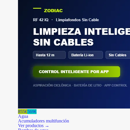
855€
569€
Agua
Acumuladores multifunción
Ver productos →