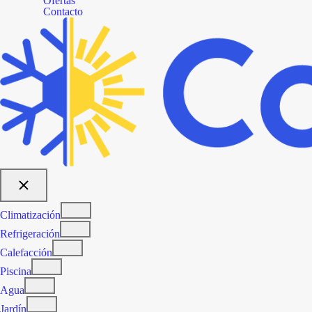
Ofertas
Contacto
Climatización
Refrigeración
Calefacción
Piscina
Agua
Jardín