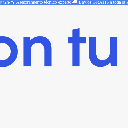
4/72h
•
🔧 Asesoramiento técnico
experto
•
🚚 Envíos
GRATIS
a toda la 