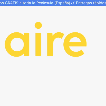
íos
GRATIS
a toda la Península (España)
•
⚡ Entregas rápida