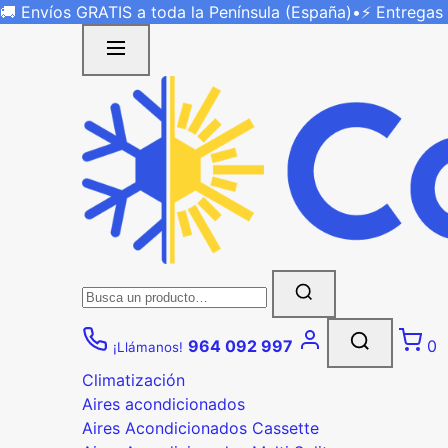
Saltar
🚚 Envíos
GRATIS
a toda la Península (España)
•
⚡ Entregas
al
contenido
Buscar:
964 092 997
0
¡Llámanos!
Climatización
Aires acondicionados
Aires Acondicionados Cassette