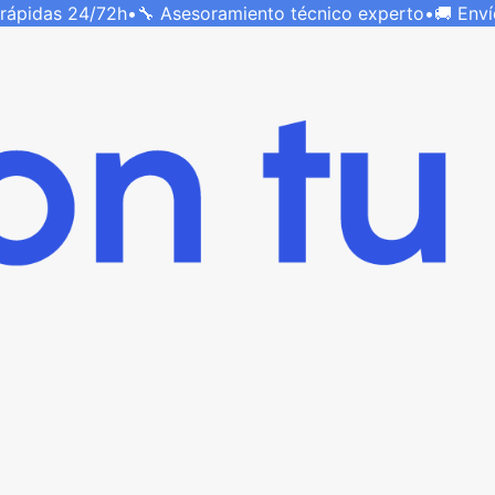
 rápidas
24/72h
•
🔧 Asesoramiento técnico
experto
•
🚚 Env