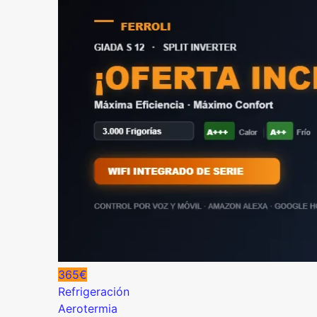
365€
Refrigeración
Aerotermia