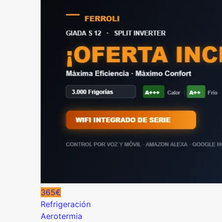
365€
Refrigeración
Aerotermia