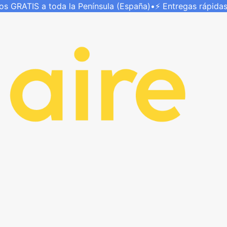
íos
GRATIS
a toda la Península (España)
•
⚡ Entregas rápida