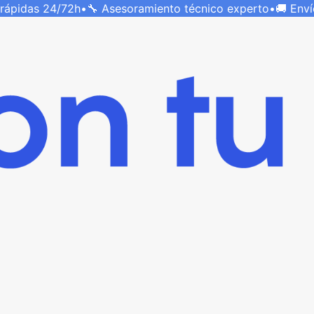
 rápidas
24/72h
•
🔧 Asesoramiento técnico
experto
•
🚚 Env