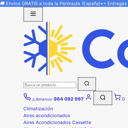
Saltar
🚚 Envíos
GRATIS
a toda la Península (España)
•
⚡ Entregas
al
contenido
Buscar:
964 092 997
0
¡Llámanos!
Climatización
Aires acondicionados
Aires Acondicionados Cassette