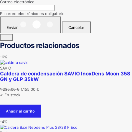
Correo electrónico
El correo electrónico es obligatorio
Enviar
Cancelar
Productos relacionados
-6%
SAVIO
Caldera de condensación SAVIO InoxDens Moon 35S
GN y GLP 35kW
El
El
1.235,00
€
1.155,00
€
precio
precio
✔ En stock
original
actual
era:
es:
Añadir al carrito
1.235,00 €.
1.155,00 €.
-4%