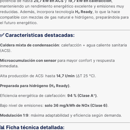
potencia de hasta
25,7 kW en ACS
y
19,7 kW en calefacción
,
manteniendo un rendimiento energético excelente y emisiones muy
reducidas. Además, incorpora tecnología
H₂ Ready
, lo que la hace
compatible con mezclas de gas natural e hidrógeno, preparándola para
el futuro energético.
✅
Características destacadas:
Caldera mixta de condensación
: calefacción + agua caliente sanitaria
(ACS).
Microacumulación con sensor
para mayor confort y respuesta
inmediata.
Alta producción de ACS: hasta
14,7 l/min
(ΔT 25 °C).
Preparada para hidrógeno (H₂ Ready)
.
Eficiencia energética de calefacción:
94 % (Clase A⁺)
.
Bajo nivel de emisiones:
solo 36 mg/kWh de NOx (Clase 6)
.
Modulación 1:9
: máxima adaptabilidad y eficiencia según demanda.
📊
Ficha técnica detallada: