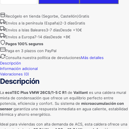
Vaillant
ecoTEC
Plus
Recógelo en tienda (Segorbe, Castellón)
Gratis
VMW
Envíos a la península (España)
2-3 días
Gratis
26CS/1-
Envíos a Islas Baleares
3-7 días
Desde +10€
5
C
Envíos a Europa
7-14 días
Desde +8€
R1
Pagos 100% seguros
|
Paga en 3 plazos con PayPal
25,7
kW
Consulta nuestra política de devoluciones
Más detalles
|
Descripción
Gas
Información adicional
Natural
Valoraciones (0)
Descripción
cantidad
La
ecoTEC Plus VMW 26CS/1-5 C R1
de
Vaillant
es una caldera mural
mixta de condensación que ofrece un equilibrio perfecto entre
potencia, eficiencia y confort. Su sistema de
microacumulación con
sensor
garantiza una respuesta inmediata en agua caliente, estabilidad
térmica y ahorro energético.
Ideal para viviendas con alta demanda de ACS, esta caldera ofrece una