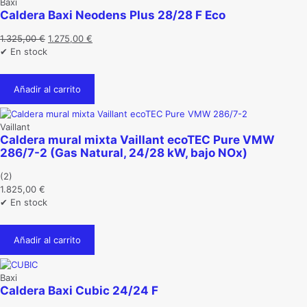
Baxi
Caldera Baxi Neodens Plus 28/28 F Eco
El
El
1.325,00
€
1.275,00
€
precio
precio
✔ En stock
original
actual
era:
es:
Añadir al carrito
1.325,00 €.
1.275,00 €.
Vaillant
Caldera mural mixta Vaillant ecoTEC Pure VMW
286/7-2 (Gas Natural, 24/28 kW, bajo NOx)
(2)
1.825,00
€
✔ En stock
Añadir al carrito
Baxi
Caldera Baxi Cubic 24/24 F