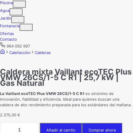
Piscina
Agua
Jardín
Fontanería
Ofertas
Contacto
964 092 997
Calefacción
Calderas
Caldera mixta Vaillant ecoTEC Plus
VMW 26CS/1-5 C R1 | 25,7 kW |
Gas Natural
La Vaillant ecoTEC Plus VMW 26CS/1-5 C R1
es sinónimo de
innovación, fiabilidad y eficiencia. Ideal para quienes buscan una
caldera de alto rendimiento preparada para los estándares del mañana.
2.375,00
€
Caldera
Añadir al carrito
Comprar ahora
mixta