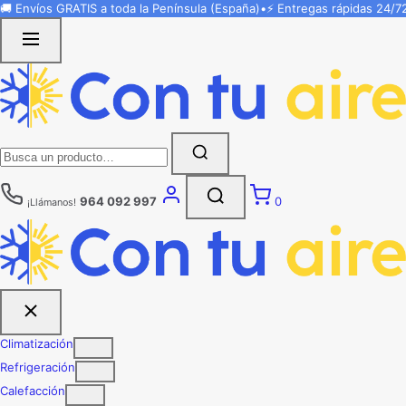
Saltar
🚚 Envíos
GRATIS
a toda la Península (España)
•
⚡ Entregas rápidas
24/7
al
contenido
Buscar:
964 092 997
0
¡Llámanos!
Climatización
Refrigeración
Calefacción