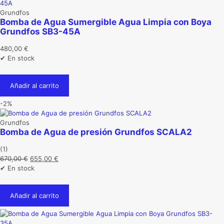
Grundfos
Bomba de Agua Sumergible Agua Limpia con Boya
Grundfos SB3-45A
480,00
€
✔ En stock
Añadir al carrito
-2%
Grundfos
Bomba de Agua de presión Grundfos SCALA2
(1)
El
El
670,00
€
655,00
€
precio
precio
✔ En stock
original
actual
era:
es:
Añadir al carrito
670,00 €.
655,00 €.