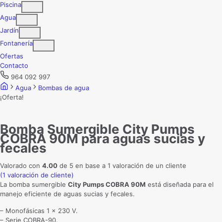
Piscina
Agua
Jardín
Fontanería
Ofertas
Contacto
964 092 997
Agua
Bombas de agua
¡Oferta!
Bomba Sumergible City Pumps
COBRA 90M para aguas sucias y
fecales
Valorado con
4.00
de 5 en base a
1
valoración de un cliente
(
1
valoración de cliente)
La bomba sumergible
City Pumps COBRA 90M
está diseñada para el
manejo eficiente de aguas sucias y fecales.
– Monofásicas 1 x 230 V.
– Serie COBRA-90.