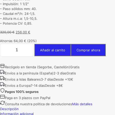
– Impulsión: 1 1/2″
– Paso sólidos mm: 40.
– Caudal m³/h: 24-1,5.
– Altura m.c.a: 1,5-10,5.
– Potencia CV: 0,85.
El
El
320,00
€
256,00
€
precio
precio
Ahorras
64,00
€
(20%)
original
actual
Bomba
era:
es:
Añadir al carrito
Comprar ahora
Sumergible
320,00 €.
256,00 €.
City
Pumps
COBRA
Recógelo en tienda (Segorbe, Castellón)
Gratis
90M
Envíos a la península (España)
2-3 días
Gratis
para
Envíos a Islas Baleares
3-7 días
Desde +10€
aguas
sucias
Envíos a Europa
7-14 días
Desde +8€
y
Pagos 100% seguros
fecales
Paga en 3 plazos con PayPal
cantidad
Consulta nuestra política de devoluciones
Más detalles
Descripción
Información adicional