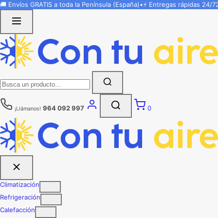
Saltar
🚚 Envíos
GRATIS
a toda la Península (España)
•
⚡ Entregas rápidas
24/7
al
contenido
Buscar:
964 092 997
0
¡Llámanos!
Climatización
Refrigeración
Calefacción