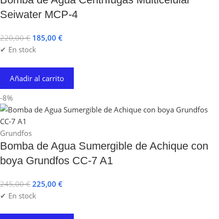
Seiwater MCP-4
220,00
€
185,00
€
✔ En stock
Añadir al carrito
-8%
Grundfos
Bomba de Agua Sumergible de Achique con
boya Grundfos CC-7 A1
245,00
€
225,00
€
✔ En stock