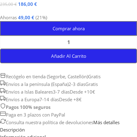
186,00
€
235,00
€
Ahorras
49,00
€
(21%)
Comprar ahora
Añadir Al Carrito
Recógelo en tienda (Segorbe, Castellón)
Gratis
Envíos a la península (España)
2-3 días
Gratis
Envíos a Islas Baleares
3-7 días
Desde +10€
Envíos a Europa
7-14 días
Desde +8€
Pagos 100% seguros
Paga en 3 plazos con PayPal
Consulta nuestra política de devoluciones
Más detalles
Descripción
Información adicional