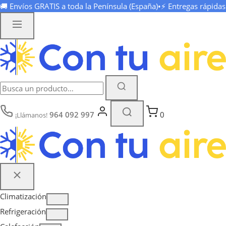
🚚 Envíos
GRATIS
a toda la Península (España)
•
⚡ Entregas rápida
964 092 997
0
¡Llámanos!
Climatización
Refrigeración