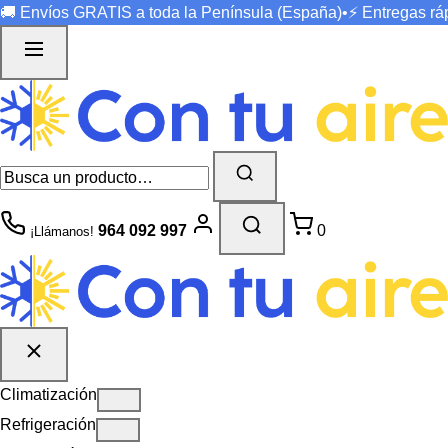
🚚 Envíos
GRATIS
a toda la Península (España)
•
⚡ Entregas r
964 092 997
0
¡Llámanos!
Climatización
Refrigeración