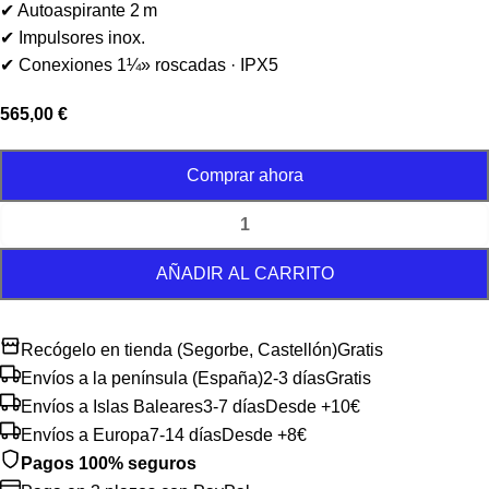
✔ Autoaspirante 2 m
✔ Impulsores inox.
✔ Conexiones 1¼» roscadas · IPX5
565,00
€
Comprar ahora
AÑADIR AL CARRITO
Recógelo en tienda (Segorbe, Castellón)
Gratis
Envíos a la península (España)
2-3 días
Gratis
Envíos a Islas Baleares
3-7 días
Desde +10€
Envíos a Europa
7-14 días
Desde +8€
Pagos 100% seguros