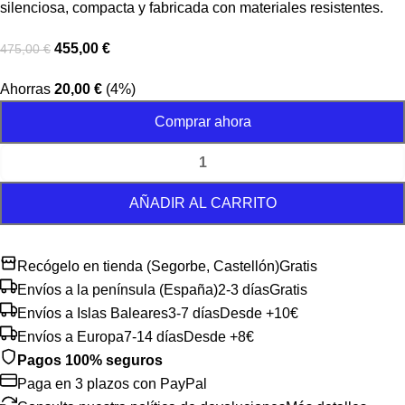
silenciosa, compacta y fabricada con materiales resistentes.
455,00
€
475,00
€
Ahorras
20,00
€
(4%)
Comprar ahora
AÑADIR AL CARRITO
Recógelo en tienda (Segorbe, Castellón)
Gratis
Envíos a la península (España)
2-3 días
Gratis
Envíos a Islas Baleares
3-7 días
Desde +10€
Envíos a Europa
7-14 días
Desde +8€
Pagos 100% seguros
Paga en 3 plazos con PayPal