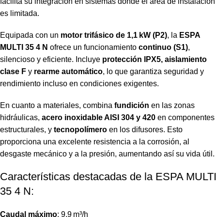
facilita su integración en sistemas donde el área de instalación
es limitada.
Equipada con un
motor trifásico de 1,1 kW (P2)
, la
ESPA
MULTI 35 4 N
ofrece un funcionamiento
continuo (S1)
,
silencioso y eficiente. Incluye
protección IPX5, aislamiento
clase F
y
rearme automático
, lo que garantiza seguridad y
rendimiento incluso en condiciones exigentes.
En cuanto a materiales, combina
fundición
en las zonas
hidráulicas,
acero inoxidable AISI 304 y 420
en componentes
estructurales, y
tecnopolímero
en los difusores. Esto
proporciona una excelente resistencia a la corrosión, al
desgaste mecánico y a la presión, aumentando así su vida útil.
Características destacadas de la ESPA MULTI
35 4 N:
Caudal máximo
: 9,9 m³/h