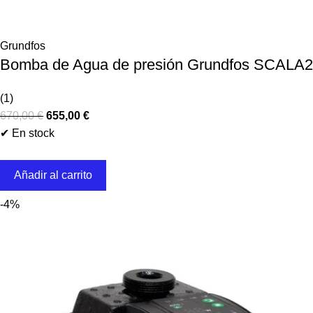
Grundfos
Bomba de Agua de presión Grundfos SCALA2
(1)
670,00
€
655,00
€
✔ En stock
Añadir al carrito
-4%