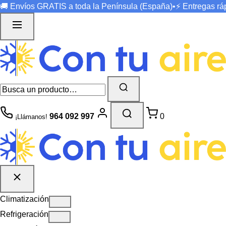
🚚 Envíos
GRATIS
a toda la Península (España)
•
⚡ Entregas r
964 092 997
0
¡Llámanos!
Climatización
Refrigeración