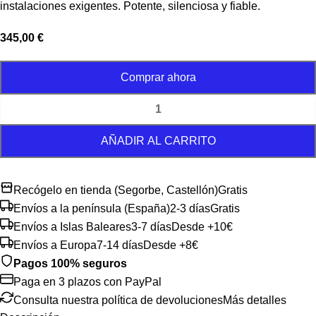
instalaciones exigentes. Potente, silenciosa y fiable.
345,00
€
Comprar ahora
AÑADIR AL CARRITO
Recógelo en tienda (Segorbe, Castellón)
Gratis
Envíos a la península (España)
2-3 días
Gratis
Envíos a Islas Baleares
3-7 días
Desde +10€
Envíos a Europa
7-14 días
Desde +8€
Pagos 100% seguros
Paga en 3 plazos con PayPal
Consulta nuestra política de devoluciones
Más detalles