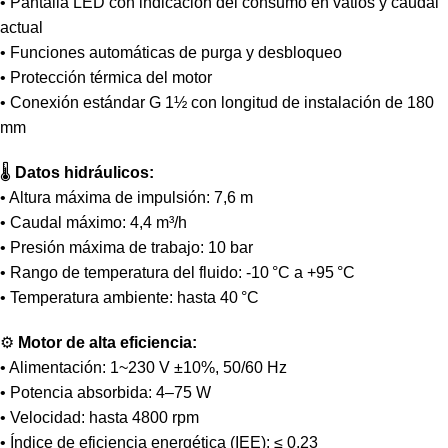
• Pantalla LED con indicación del consumo en vatios y caudal
actual
• Funciones automáticas de purga y desbloqueo
• Protección térmica del motor
• Conexión estándar G 1½ con longitud de instalación de 180
mm
🌡️
Datos hidráulicos:
• Altura máxima de impulsión: 7,6 m
• Caudal máximo: 4,4 m³/h
• Presión máxima de trabajo: 10 bar
• Rango de temperatura del fluido: -10 °C a +95 °C
• Temperatura ambiente: hasta 40 °C
⚙️
Motor de alta eficiencia:
• Alimentación: 1~230 V ±10%, 50/60 Hz
• Potencia absorbida: 4–75 W
• Velocidad: hasta 4800 rpm
• Índice de eficiencia energética (IEE): ≤ 0,23