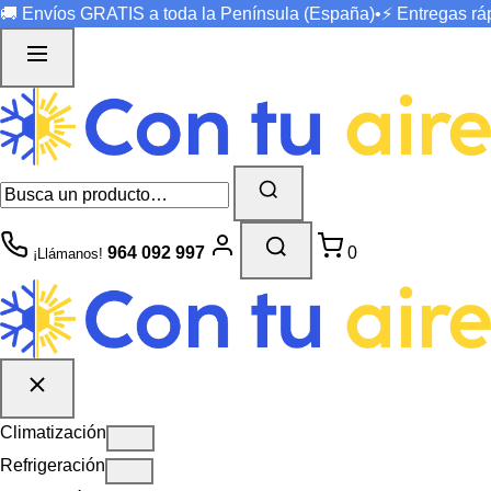
🚚 Envíos
GRATIS
a toda la Península (España)
•
⚡ Entregas r
964 092 997
0
¡Llámanos!
Climatización
Refrigeración