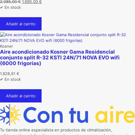
El
El
2.085,00
€
1.695,00
€
precio
precio
✔ En stock
original
actual
era:
es:
Añadir al carrito
2.085,00 €.
1.695,00 €.
Kosner
Aire acondicionado Kosner Gama Residencial
conjunto split R-32 KSTI 24N/71 NOVA EVO wifi
(6000 frigorías)
1.828,61
€
✔ En stock
Añadir al carrito
Tu tienda online especialista en productos de climatización,