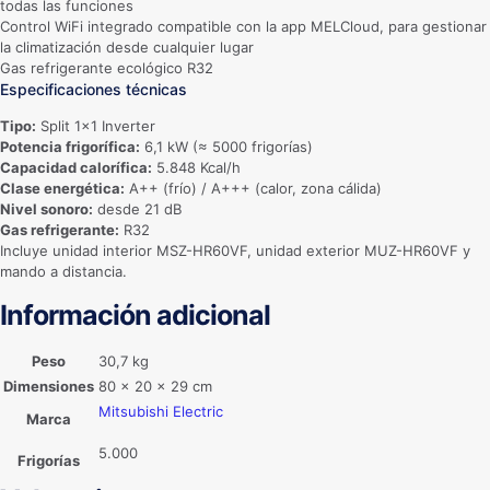
todas las funciones
Control WiFi integrado compatible con la app MELCloud, para gestionar
la climatización desde cualquier lugar
Gas refrigerante ecológico R32
Especificaciones técnicas
Tipo:
Split 1×1 Inverter
Potencia frigorífica:
6,1 kW (≈ 5000 frigorías)
Capacidad calorífica:
5.848 Kcal/h
Clase energética:
A++ (frío) / A+++ (calor, zona cálida)
Nivel sonoro:
desde 21 dB
Gas refrigerante:
R32
Incluye unidad interior MSZ-HR60VF, unidad exterior MUZ-HR60VF y
mando a distancia.
Información adicional
Peso
30,7 kg
Dimensiones
80 × 20 × 29 cm
Mitsubishi Electric
Marca
5.000
Frigorías