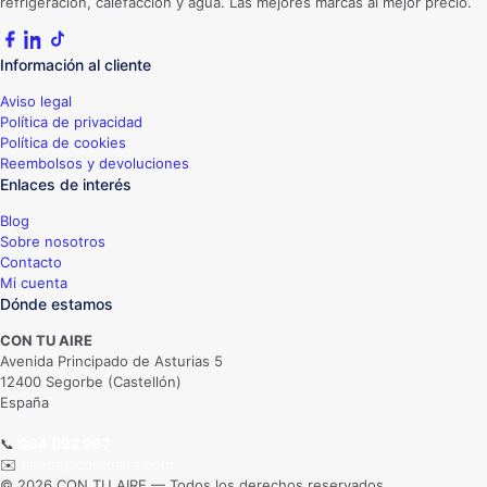
refrigeración, calefacción y agua. Las mejores marcas al mejor precio.
Información al cliente
Aviso legal
Política de privacidad
Política de cookies
Reembolsos y devoluciones
Enlaces de interés
Blog
Sobre nosotros
Contacto
Mi cuenta
Dónde estamos
CON TU AIRE
Avenida Principado de Asturias 5
12400 Segorbe (Castellón)
España
📞
964 092 997
✉️
tienda@contuaire.com
© 2026 CON TU AIRE — Todos los derechos reservados.