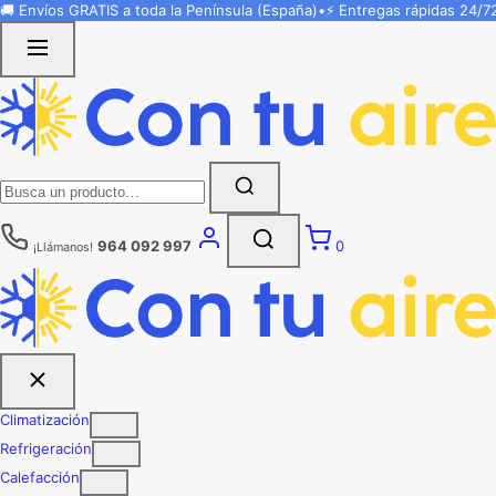
Saltar
🚚 Envíos
GRATIS
a toda la Península (España)
•
⚡ Entregas rápidas
24/7
al
contenido
Buscar:
964 092 997
0
¡Llámanos!
Climatización
Refrigeración
Calefacción