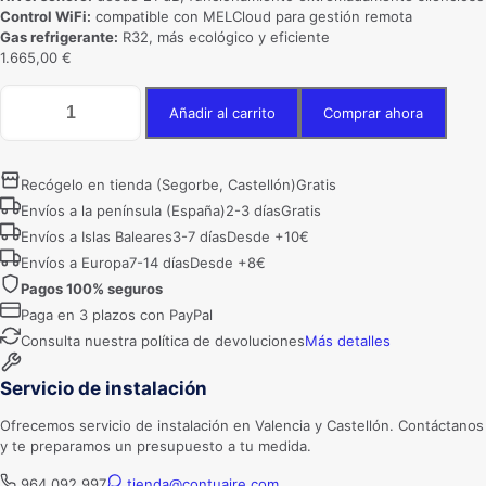
Control WiFi:
compatible con MELCloud para gestión remota
Gas refrigerante:
R32, más ecológico y eficiente
1.665,00
€
Aire
Añadir al carrito
Comprar ahora
Acondicionado
Mitsubishi
Electric
MSZ-
Recógelo en tienda (Segorbe, Castellón)
Gratis
HR60VFK
Envíos a la península (España)
2-3 días
Gratis
R32
Envíos a Islas Baleares
3-7 días
Desde +10€
WIFI
(5000
Envíos a Europa
7-14 días
Desde +8€
frigorías)
Pagos 100% seguros
cantidad
Paga en 3 plazos con PayPal
Consulta nuestra política de devoluciones
Más detalles
Servicio de instalación
Ofrecemos servicio de instalación en Valencia y Castellón. Contáctanos
y te preparamos un presupuesto a tu medida.
964 092 997
tienda@contuaire.com