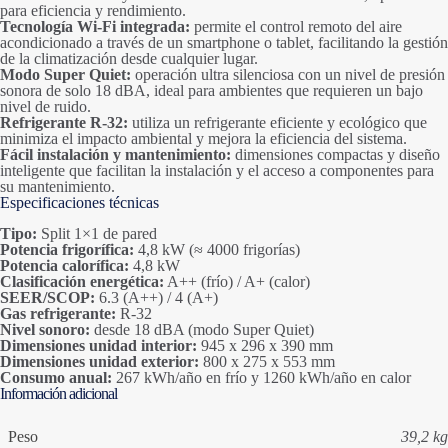
para eficiencia y rendimiento.
Tecnología Wi-Fi integrada:
permite el control remoto del aire
acondicionado a través de un smartphone o tablet, facilitando la gestión
de la climatización desde cualquier lugar.
Modo Super Quiet:
operación ultra silenciosa con un nivel de presión
sonora de solo 18 dBA, ideal para ambientes que requieren un bajo
nivel de ruido.
Refrigerante R-32:
utiliza un refrigerante eficiente y ecológico que
minimiza el impacto ambiental y mejora la eficiencia del sistema.
Fácil instalación y mantenimiento:
dimensiones compactas y diseño
inteligente que facilitan la instalación y el acceso a componentes para
su mantenimiento.
Especificaciones técnicas
Tipo:
Split 1×1 de pared
Potencia frigorífica:
4,8 kW (≈ 4000 frigorías)
Potencia calorífica:
4,8 kW
Clasificación energética:
A++ (frío) / A+ (calor)
SEER/SCOP:
6.3 (A++) / 4 (A+)
Gas refrigerante:
R-32
Nivel sonoro:
desde 18 dBA (modo Super Quiet)
Dimensiones unidad interior:
945 x 296 x 390 mm
Dimensiones unidad exterior:
800 x 275 x 553 mm
Consumo anual:
267 kWh/año en frío y 1260 kWh/año en calor
Información adicional
Peso
39,2 kg