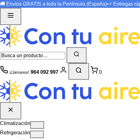
🚚 Envíos
GRATIS
a toda la Península (España)
•
⚡ Entregas r
964 092 997
0
¡Llámanos!
Climatización
Refrigeración