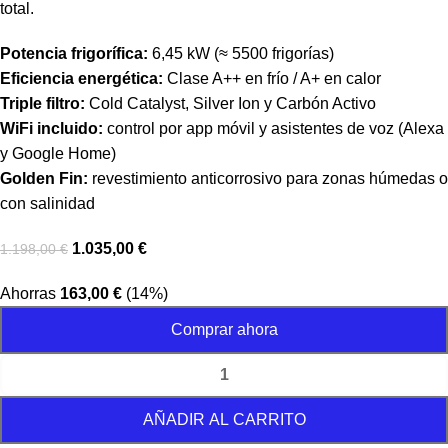
total.
Potencia frigorífica:
6,45 kW (≈ 5500 frigorías)
Eficiencia energética:
Clase A++ en frío / A+ en calor
Triple filtro:
Cold Catalyst, Silver Ion y Carbón Activo
WiFi incluido:
control por app móvil y asistentes de voz (Alexa
y Google Home)
Golden Fin:
revestimiento anticorrosivo para zonas húmedas o
con salinidad
1.035,00
€
1.198,00
€
Ahorras
163,00
€
(14%)
Comprar ahora
AÑADIR AL CARRITO