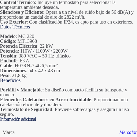
Control Térmico
: Incluye un termostato para seleccionar la
temperatura ambiente deseada.
Silencioso y Eficiente
: Opera a un nivel de ruido bajo de 56 dB(A) y
proporciona un caudal de aire de 2822 m³/h.
Uso Exterior
: Con clasificación IP24, es apto para uso en exteriores.
Datos Técnicos
Modelo
: MC 220
Código
: MT13968
Potencia Eléctrica
: 22 kW
Potencia
: 110W / 1100W / 2200W
Tensión
: 380 VAC – 50 Hz trifásico
Enchufe
: 63 A
Cable
: H07RN-7 4G6,5 mm²
Dimensiones
: 54 x 42 x 43 cm
Peso
: 21,8 kg
Beneficios
Portátil y Manejable
: Su diseño compacto facilita su transporte y
manejo.
Elementos Calefactores en Acero Inoxidable
: Proporcionan una
calefacción eficiente y duradera.
Termostato de Seguridad
: Previene sobrecargas y asegura un uso
seguro.
Información adicional
Marca
Mercalor