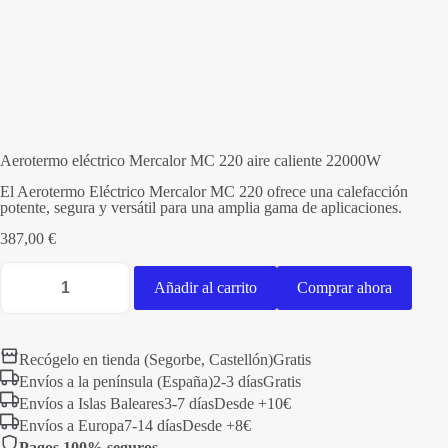
Aerotermo eléctrico Mercalor MC 220 aire caliente 22000W
El Aerotermo Eléctrico Mercalor MC 220 ofrece una calefacción
potente, segura y versátil para una amplia gama de aplicaciones.
387,00
€
Aerotermo
eléctrico
Añadir al carrito
Comprar ahora
Mercalor
MC
220
aire
Recógelo en tienda (Segorbe, Castellón)
Gratis
caliente
22000W
Envíos a la península (España)
2-3 días
Gratis
cantidad
Envíos a Islas Baleares
3-7 días
Desde +10€
Envíos a Europa
7-14 días
Desde +8€
Pagos 100% seguros