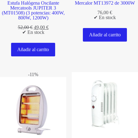
Estufa Halógena Oscilante
Mercalor MT13972 de 3000W
Mercatools JUPITER 3
76,00
€
(MT01508) (3 potencias: 400W,
✔ En stock
800W, 1200W)
El
El
52,00
€
49,00
€
precio
precio
✔ En stock
Añadir al carrito
original
actual
era:
es:
52,00 €.
49,00 €.
Añadir al carrito
-11%