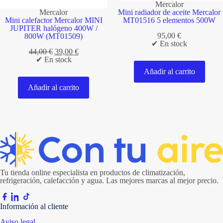
Mercalor
Mercalor
Mini radiador de aceite Mercalor
Mini calefactor Mercalor MINI
MT01516 5 elementos 500W
JUPITER halógeno 400W /
95,00
€
800W (MT01509)
✔ En stock
El
El
44,00
€
39,00
€
precio
precio
✔ En stock
original
actual
Añadir al carrito
era:
es:
44,00 €.
39,00 €.
Añadir al carrito
Tu tienda online especialista en productos de climatización,
refrigeración, calefacción y agua. Las mejores marcas al mejor precio.
Información al cliente
Aviso legal