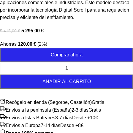
aplicaciones comerciales e industriales. Este modelo destaca
por incorporar la tecnología Digital Scroll para una regulación
precisa y eficiente del enfriamiento.
5.295,00
€
5.415,00
€
Ahorras
120,00
€
(2%)
Comprar ahora
AÑADIR AL CARRITO
Recógelo en tienda (Segorbe, Castellón)
Gratis
Envíos a la península (España)
2-3 días
Gratis
Envíos a Islas Baleares
3-7 días
Desde +10€
Envíos a Europa
7-14 días
Desde +8€