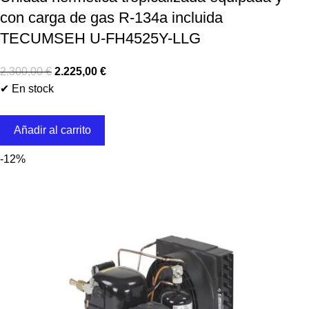
con carga de gas R-134a incluida
TECUMSEH U-FH4525Y-LLG
2.300,00
€
2.225,00
€
✔ En stock
Añadir al carrito
-12%