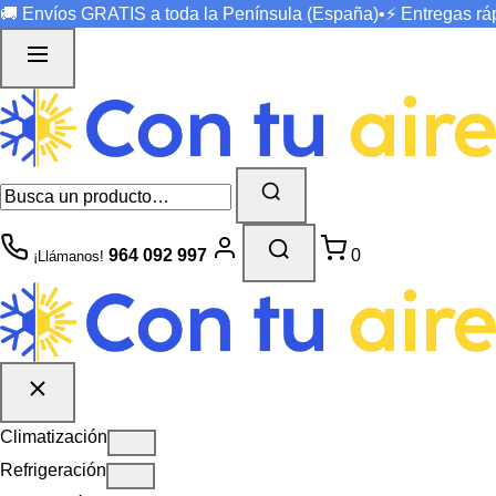
🚚 Envíos
GRATIS
a toda la Península (España)
•
⚡ Entregas r
964 092 997
0
¡Llámanos!
Climatización
Refrigeración