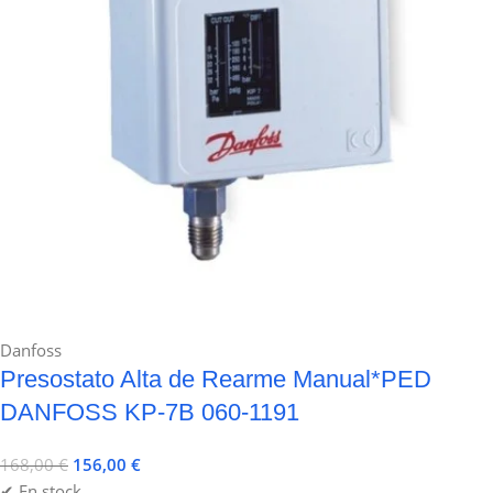
Danfoss
Presostato Alta de Rearme Manual*PED
DANFOSS KP-7B 060-1191
168,00
€
156,00
€
✔ En stock