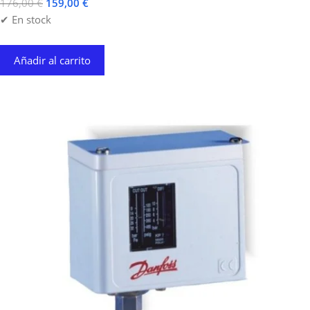
176,00
€
159,00
€
✔ En stock
Añadir al carrito