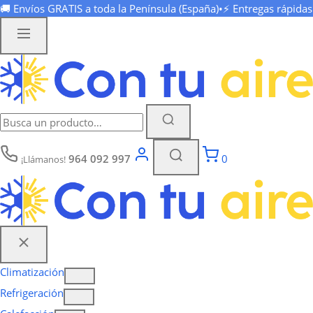
🚚 Envíos
GRATIS
a toda la Península (España)
•
⚡ Entregas rápida
964 092 997
0
¡Llámanos!
Climatización
Refrigeración