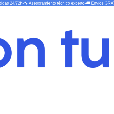
ápidas
24/72h
•
🔧 Asesoramiento técnico
experto
•
🚚 Envíos
GRA