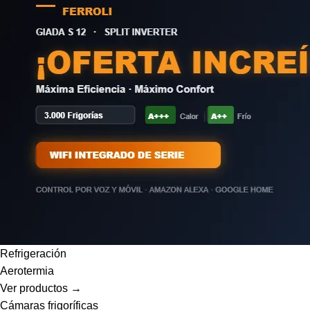
Refrigeración
Aerotermia
Ver productos →
Cámaras frigoríficas