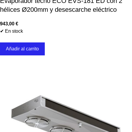
Evaporador techo ECO EVS-181 ED con 2
hélices Ø200mm y desescarche eléctrico
943,00
€
✔ En stock
Añadir al carrito