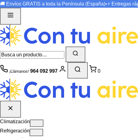
🚚 Envíos
GRATIS
a toda la Península (España)
•
⚡ Entregas r
964 092 997
0
¡Llámanos!
Climatización
Refrigeración