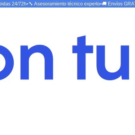
ápidas
24/72h
•
🔧 Asesoramiento técnico
experto
•
🚚 Envíos
GRA