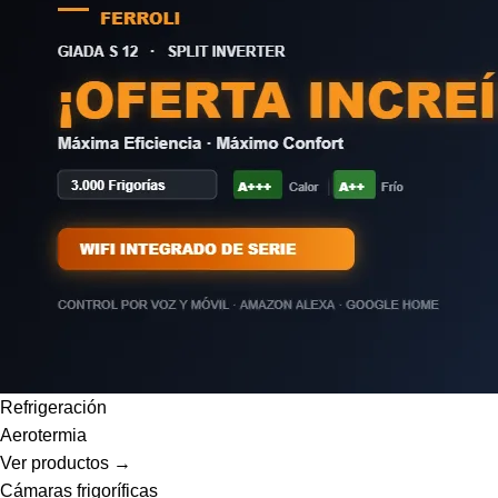
Refrigeración
Aerotermia
Ver productos →
Cámaras frigoríficas