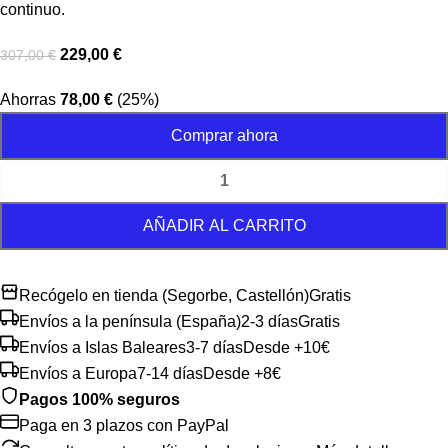
continuo.
229,00
€
307,00
€
Ahorras
78,00
€
(25%)
Comprar ahora
AÑADIR AL CARRITO
Recógelo en tienda (Segorbe, Castellón)
Gratis
Envíos a la península (España)
2-3 días
Gratis
Envíos a Islas Baleares
3-7 días
Desde +10€
Envíos a Europa
7-14 días
Desde +8€
Pagos 100% seguros
Paga en 3 plazos con PayPal