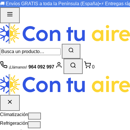
🚚 Envíos
GRATIS
a toda la Península (España)
•
⚡ Entregas r
964 092 997
0
¡Llámanos!
Climatización
Refrigeración