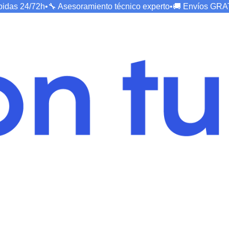
ápidas
24/72h
•
🔧 Asesoramiento técnico
experto
•
🚚 Envíos
GRA