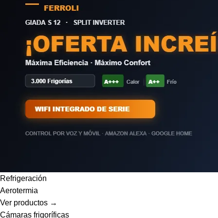
Refrigeración
Aerotermia
Ver productos →
Cámaras frigoríficas