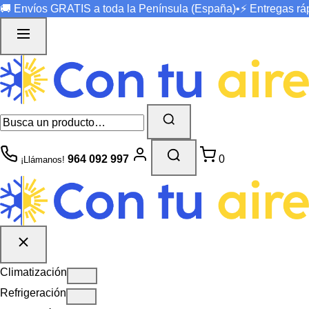
🚚 Envíos
GRATIS
a toda la Península (España)
•
⚡ Entregas r
964 092 997
0
¡Llámanos!
Climatización
Refrigeración