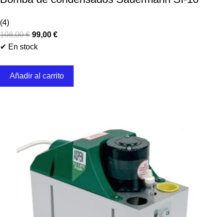
(4)
108,00
€
99,00
€
✔ En stock
Añadir al carrito