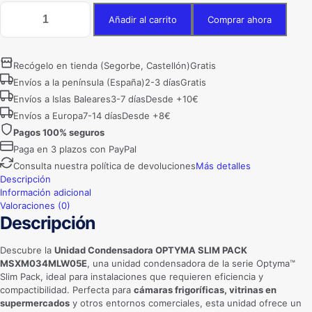
Unidad
Añadir al carrito
Comprar ahora
Condensadora
OPTYMA
SLIM
PACK
Recógelo en tienda (Segorbe, Castellón)
Gratis
MSXM034MLW05E
Envíos a la península (España)
2-3 días
Gratis
cantidad
Envíos a Islas Baleares
3-7 días
Desde +10€
Envíos a Europa
7-14 días
Desde +8€
Pagos 100% seguros
Paga en 3 plazos con PayPal
Consulta nuestra política de devoluciones
Más detalles
Descripción
Información adicional
Valoraciones (0)
Descripción
Descubre la
Unidad Condensadora OPTYMA SLIM PACK
MSXM034MLW05E
, una unidad condensadora de la serie Optyma™
Slim Pack, ideal para instalaciones que requieren eficiencia y
compactibilidad. Perfecta para
cámaras frigoríficas, vitrinas en
supermercados
y otros entornos comerciales, esta unidad ofrece un