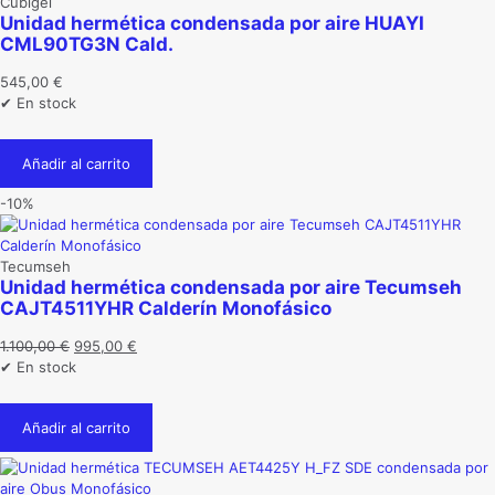
Cubigel
Unidad hermética condensada por aire HUAYI
CML90TG3N Cald.
545,00
€
✔ En stock
Añadir al carrito
-10%
Tecumseh
Unidad hermética condensada por aire Tecumseh
CAJT4511YHR Calderín Monofásico
El
El
1.100,00
€
995,00
€
precio
precio
✔ En stock
original
actual
era:
es:
Añadir al carrito
1.100,00 €.
995,00 €.