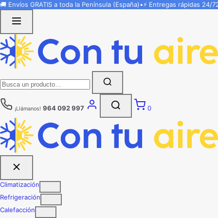
Saltar
🚚 Envíos
GRATIS
a toda la Península (España)
•
⚡ Entregas rápidas
24/7
al
contenido
Buscar:
964 092 997
0
¡Llámanos!
Climatización
Refrigeración
Calefacción