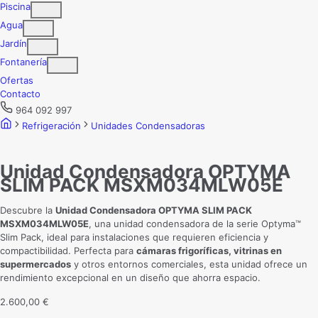
Piscina
Agua
Jardín
Fontanería
Ofertas
Contacto
964 092 997
Refrigeración
Unidades Condensadoras
Unidad Condensadora OPTYMA
SLIM PACK MSXM034MLW05E
Descubre la
Unidad Condensadora OPTYMA SLIM PACK
MSXM034MLW05E
, una unidad condensadora de la serie Optyma™
Slim Pack, ideal para instalaciones que requieren eficiencia y
compactibilidad. Perfecta para
cámaras frigoríficas, vitrinas en
supermercados
y otros entornos comerciales, esta unidad ofrece un
rendimiento excepcional en un diseño que ahorra espacio.
2.600,00
€