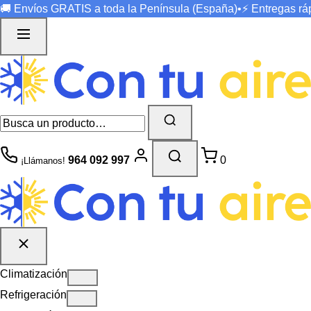
🚚 Envíos
GRATIS
a toda la Península (España)
•
⚡ Entregas r
964 092 997
0
¡Llámanos!
Climatización
Refrigeración