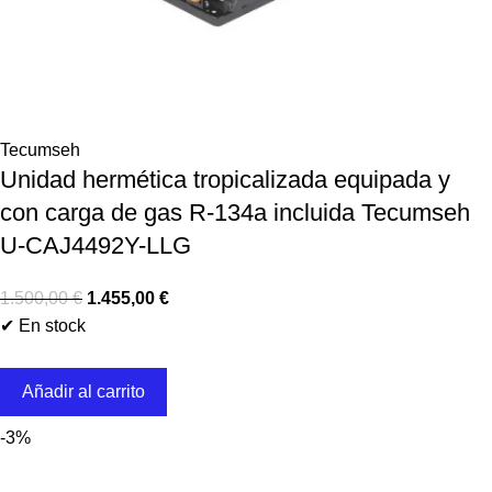
Tecumseh
Unidad hermética tropicalizada equipada y
con carga de gas R-134a incluida Tecumseh
U-CAJ4492Y-LLG
1.500,00
€
1.455,00
€
✔ En stock
Añadir al carrito
-3%