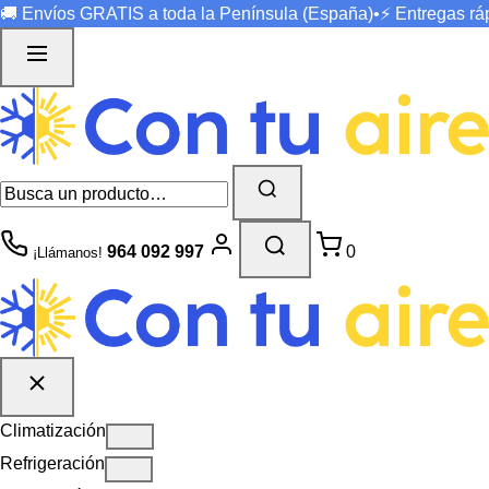
🚚 Envíos
GRATIS
a toda la Península (España)
•
⚡ Entregas r
964 092 997
0
¡Llámanos!
Climatización
Refrigeración