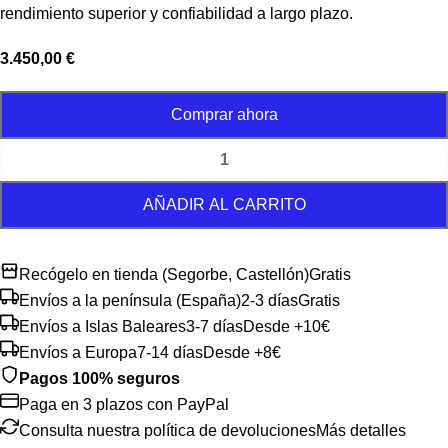
rendimiento superior y confiabilidad a largo plazo.
3.450,00
€
Comprar ahora
AÑADIR AL CARRITO
Recógelo en tienda (Segorbe, Castellón)
Gratis
Envíos a la península (España)
2-3 días
Gratis
Envíos a Islas Baleares
3-7 días
Desde +10€
Envíos a Europa
7-14 días
Desde +8€
Pagos 100% seguros
Paga en 3 plazos con PayPal
Consulta nuestra política de devoluciones
Más detalles