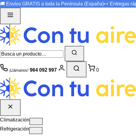
🚚 Envíos
GRATIS
a toda la Península (España)
•
⚡ Entregas r
964 092 997
0
¡Llámanos!
Climatización
Refrigeración