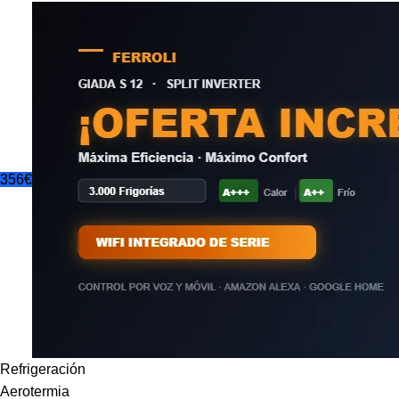
356€
Refrigeración
Aerotermia