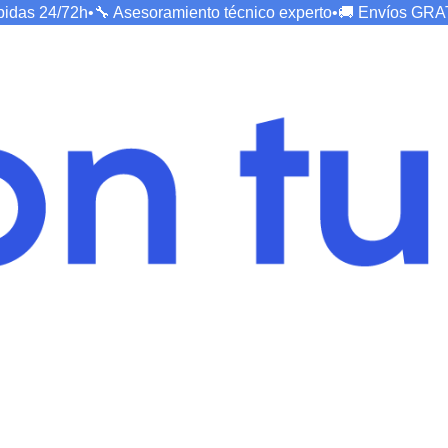
ápidas
24/72h
•
🔧 Asesoramiento técnico
experto
•
🚚 Envíos
GRA