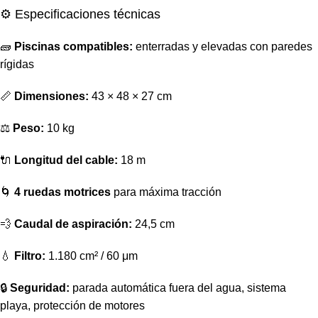
⚙️ Especificaciones técnicas
🧱
Piscinas compatibles:
enterradas y elevadas con paredes
rígidas
📏
Dimensiones:
43 × 48 × 27 cm
⚖️
Peso:
10 kg
🔌
Longitud del cable:
18 m
🌀
4 ruedas motrices
para máxima tracción
💨
Caudal de aspiración:
24,5 cm
💧
Filtro:
1.180 cm² / 60 μm
🔒
Seguridad:
parada automática fuera del agua, sistema
playa, protección de motores