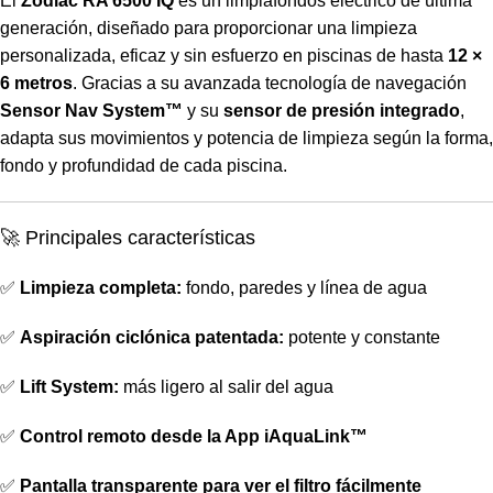
El
Zodiac RA 6500 IQ
es un limpiafondos eléctrico de última
generación, diseñado para proporcionar una limpieza
personalizada, eficaz y sin esfuerzo en piscinas de hasta
12 ×
6 metros
. Gracias a su avanzada tecnología de navegación
Sensor Nav System™
y su
sensor de presión integrado
,
adapta sus movimientos y potencia de limpieza según la forma,
fondo y profundidad de cada piscina.
🚀 Principales características
✅
Limpieza completa:
fondo, paredes y línea de agua
✅
Aspiración ciclónica patentada:
potente y constante
✅
Lift System:
más ligero al salir del agua
✅
Control remoto desde la App iAquaLink™
✅
Pantalla transparente para ver el filtro fácilmente