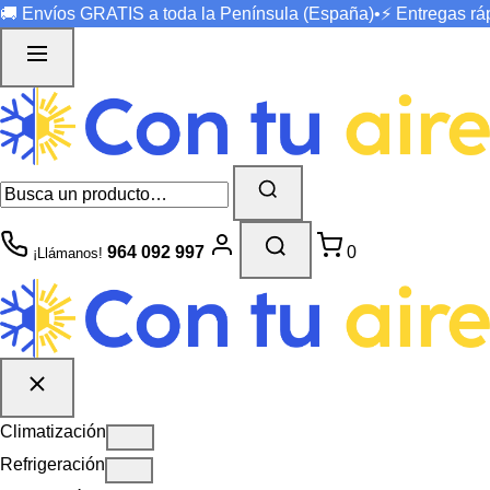
🚚 Envíos
GRATIS
a toda la Península (España)
•
⚡ Entregas r
964 092 997
0
¡Llámanos!
Climatización
Refrigeración