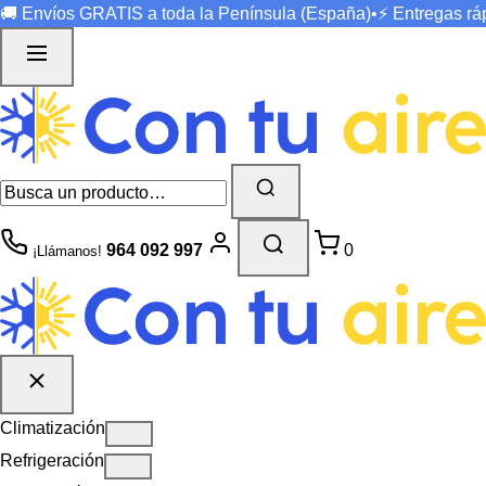
🚚 Envíos
GRATIS
a toda la Península (España)
•
⚡ Entregas r
964 092 997
0
¡Llámanos!
Climatización
Refrigeración