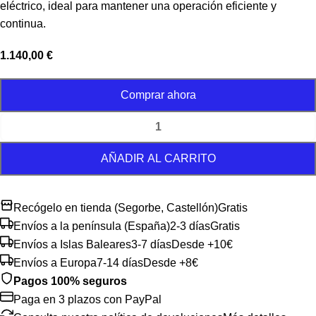
eléctrico, ideal para mantener una operación eficiente y
continua.
1.140,00
€
Comprar ahora
AÑADIR AL CARRITO
Recógelo en tienda (Segorbe, Castellón)
Gratis
Envíos a la península (España)
2-3 días
Gratis
Envíos a Islas Baleares
3-7 días
Desde +10€
Envíos a Europa
7-14 días
Desde +8€
Pagos 100% seguros
Paga en 3 plazos con PayPal