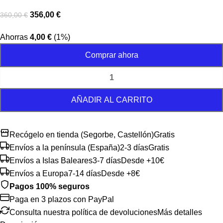
356,00
€
360,00
€
Ahorras
4,00
€
(1%)
Comprar ahora
AÑADIR AL CARRITO
Recógelo en tienda (Segorbe, Castellón)
Gratis
Envíos a la península (España)
2-3 días
Gratis
Envíos a Islas Baleares
3-7 días
Desde +10€
Envíos a Europa
7-14 días
Desde +8€
Pagos 100% seguros
Paga en 3 plazos con PayPal
Consulta nuestra política de devoluciones
Más detalles