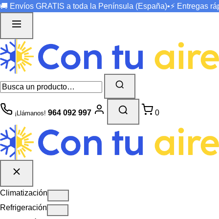
🚚 Envíos
GRATIS
a toda la Península (España)
•
⚡ Entregas r
964 092 997
0
¡Llámanos!
Climatización
Refrigeración