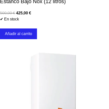
Estanco Bajo Nox (12 litros)
500,00
€
425,00
€
✔ En stock
Añadir al carrito