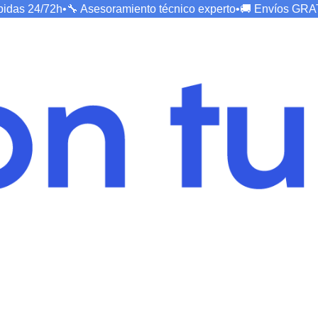
ápidas
24/72h
•
🔧 Asesoramiento técnico
experto
•
🚚 Envíos
GRA