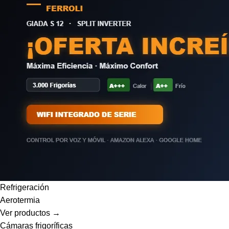
Refrigeración
Aerotermia
Ver productos →
Cámaras frigoríficas